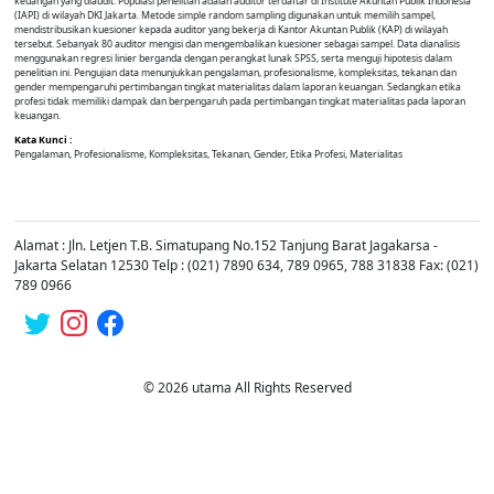
keuangan yang diaudit. Populasi penelitian adalah auditor terdaftar di Institute Akuntan Publik Indonesia
(IAPI) di wilayah DKI Jakarta. Metode simple random sampling digunakan untuk memilih sampel,
mendistribusikan kuesioner kepada auditor yang bekerja di Kantor Akuntan Publik (KAP) di wilayah
tersebut. Sebanyak 80 auditor mengisi dan mengembalikan kuesioner sebagai sampel. Data dianalisis
menggunakan regresi linier berganda dengan perangkat lunak SPSS, serta menguji hipotesis dalam
penelitian ini. Pengujian data menunjukkan pengalaman, profesionalisme, kompleksitas, tekanan dan
gender mempengaruhi pertimbangan tingkat materialitas dalam laporan keuangan. Sedangkan etika
profesi tidak memiliki dampak dan berpengaruh pada pertimbangan tingkat materialitas pada laporan
keuangan.
Kata Kunci :
Pengalaman, Profesionalisme, Kompleksitas, Tekanan, Gender, Etika Profesi, Materialitas
Alamat : Jln. Letjen T.B. Simatupang No.152 Tanjung Barat Jagakarsa -
Jakarta Selatan 12530 Telp : (021) 7890 634, 789 0965, 788 31838 Fax: (021)
789 0966
© 2026 utama All Rights Reserved